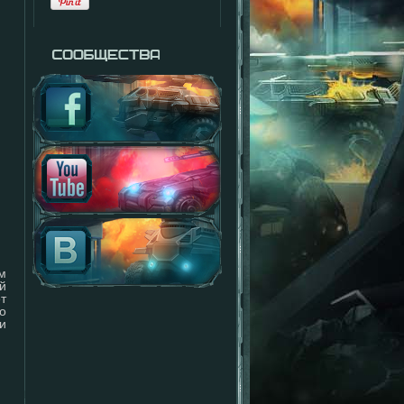
м
й
т
о
и