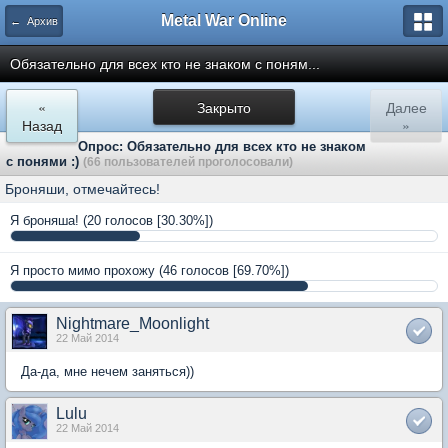
Metal War Online
← Архив
Обязательно для всех кто не знаком с поням...
«
Закрыто
Далее
Назад
»
Опрос: Обязательно для всех кто не знаком
с понями :)
(66 пользователей проголосовали)
Броняши, отмечайтесь!
Я броняша!
(20 голосов [30.30%])
Я просто мимо прохожу
(46 голосов [69.70%])
Nightmare_Moonlight
22 Май 2014
Да-да, мне нечем заняться))
Lulu
22 Май 2014