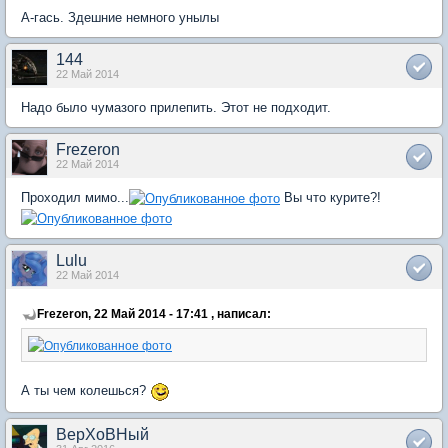
А-гась. Здешние немного унылы
144
22 Май 2014
Надо было чумазого прилепить. Этот не подходит.
Frezeron
22 Май 2014
Проходил мимо...
Вы что курите?!
Lulu
22 Май 2014
Frezeron, 22 Май 2014 - 17:41 , написал:
А ты чем колешься?
ВерХоВНый