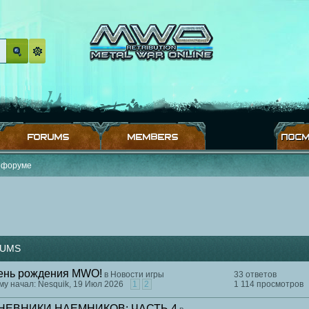
FORUMS
MEMBERS
ПОСМ
 форуме
UMS
ень рождения MWO!
в
Новости игры
33 ответов
му начал: Nesquik, 19 Июл 2026
1
2
1 114 просмотров
НЕВНИКИ НАЕМНИКОВ: ЧАСТЬ 4