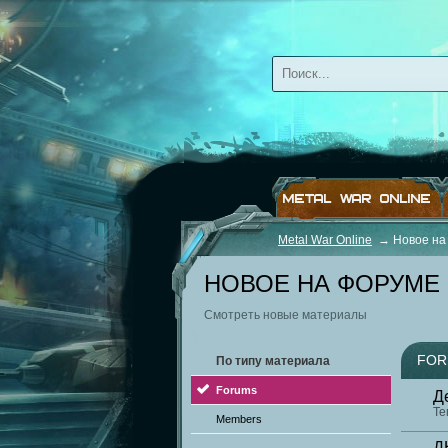
METAL WAR ONLINE
Metal War Online
→
Новое на
НОВОЕ НА ФОРУМЕ
Смотреть новые материалы
FOR
По типу материала
Forums
Д
Те
Members
Д