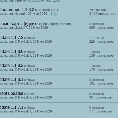
му начал: 4epHa9_6opoDa, 04 Июл 2026
бновление 1.1.8.2
в
Новости игры
29 ответов
му начал: Nesquik, 09 Июн 2026
1
2
2 400 просмотров
овые Карты (идеи)
в
Идеи и предложения
3 ответов
му начал: skytank7, 26 Июн 2026
605 просмотров
date 1.1.7.2
в
News
11 ответов
му начал: ☮ Pay2skill, 09 Июл 2026
229 просмотров
date 1.1.8.0
в
News
1 ответ
му начал: ☮ Pay2skill, 09 Июл 2026
139 просмотров
date 1.1.8.2
в
News
1 ответ
му начал: ☮ Pay2skill, 09 Июл 2026
176 просмотров
date 1.1.8.1
в
News
0 ответов
му начал: ☮ Pay2skill, 09 Июл 2026
101 просмотров
ient updates
в
News
0 ответов
му начал: ☮ Pay2skill, 09 Июл 2026
95 просмотров
date 1.1.7.1
в
News
0 ответов
му начал: ☮ Pay2skill, 09 Июл 2026
57 просмотров