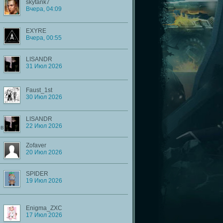
skytank7
Вчера, 04:09
EXYRE
Вчера, 00:55
LISANDR
31 Июл 2026
Faust_1st
30 Июл 2026
LISANDR
22 Июл 2026
ов
Zofaver
20 Июл 2026
SPIDER
19 Июл 2026
Enigma_ZXC
17 Июл 2026