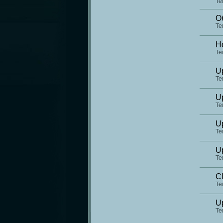
Те
О
Те
Н
Те
Up
Те
Up
Те
Up
Те
Up
Те
Cl
Те
Up
Те