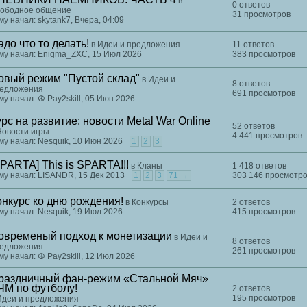
в
0 ответов
ободное общение
31 просмотров
му начал: skytank7, Вчера, 04:09
адо что то делать!
в
Идеи и предложения
11 ответов
му начал: Enigma_ZXC, 15 Июл 2026
383 просмотров
овый режим "Пустой склад"
в
Идеи и
8 ответов
едложения
691 просмотров
му начал: ☮ Pay2skill, 05 Июн 2026
урс на развитие: новости Metal War Online
52 ответов
Новости игры
4 441 просмотров
му начал: Nesquik, 10 Июн 2026
1
2
3
SPARTA] This is SPARTA!!!
в
Кланы
1 418 ответов
му начал: LISANDR, 15 Дек 2013
1
2
3
71 →
303 146 просмотр
онкурс ко дню рождения!
в
Конкурсы
2 ответов
му начал: Nesquik, 19 Июл 2026
415 просмотров
овременый подход к монетизации
в
Идеи и
8 ответов
едложения
261 просмотров
му начал: ☮ Pay2skill, 12 Июл 2026
раздничный фан-режим «Стальной Мяч»
 ЧМ по футболу!
2 ответов
195 просмотров
Идеи и предложения