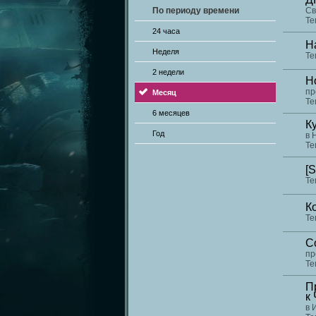
По периоду времени
Св
Те
24 часа
Н
Неделя
Те
2 недели
Н
пр
Месяц
Те
6 месяцев
К
Год
в
Те
[
Те
К
Те
С
пр
Те
П
к
в