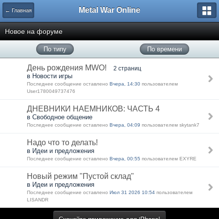
Metal War Online
← Главная
Новое на форуме
По типу
По времени
День рождения MWO!
2 страниц
в Новости игры
Последнее сообщение оставлено
Вчера, 14:30
пользователем
User1780049737476
ДНЕВНИКИ НАЕМНИКОВ: ЧАСТЬ 4
в Свободное общение
Последнее сообщение оставлено
Вчера, 04:09
пользователем skytank7
Надо что то делать!
в Идеи и предложения
Последнее сообщение оставлено
Вчера, 00:55
пользователем EXYRE
Новый режим "Пустой склад"
в Идеи и предложения
Последнее сообщение оставлено
Июл 31 2026 10:54
пользователем
LISANDR
Скачайте приложение для iPhone!