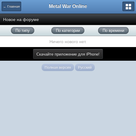
Metal War Online
← Главная
Новое на форуме
По типу
По категории
По времени
Ничего нового нет.
Скачайте приложение для iPhone!
Полная версия
Русский