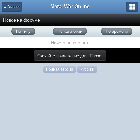
Metal War Online
← Главная
Новое на форуме
По типу
По категории
По времени
Ничего нового нет.
Скачайте приложение для iPhone!
Полная версия
Русский