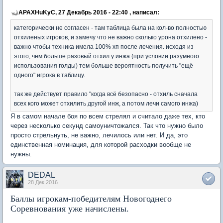
APAXHuKyC, 27 Декабрь 2016 - 22:40 , написал:
категорически не согласен - там таблица была на кол-во полностью
отхиленых игроков, и замечу что не важно сколько урона отхилено -
важно чтобы техника имела 100% хп после лечения. исходя из
этого, чем больше разовый отхил у инжа (при условии разумного
использования голды) тем больше вероятность получить "ещё
одного" игрока в таблицу.
так же действует правило "когда всё безопасно - отхиль сначала
всех кого может отхилить другой инж, а потом лечи самого инжа)
Я в самом начале боя по всем стрелял и считало даже тех, кто
через несколько секунд самоуничтожался. Так что нужно было
просто стрельнуть, не важно, лечилось или нет. И да, это
единственная номинация, для которой расходки вообще не
нужны.
DEDAL
28 Дек 2016
Баллы игрокам-победителям Новогоднего
Соревнования уже начислены.