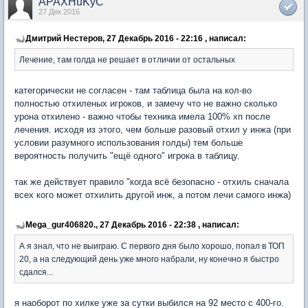
APAXHuKyC
27 Дек 2016
Дмитрий Нестеров, 27 Декабрь 2016 - 22:16 , написал:
Лечение, там голда не решает в отличии от остальных
категорически не согласен - там таблица была на кол-во
полностью отхиленых игроков, и замечу что не важно сколько
урона отхилено - важно чтобы техника имела 100% хп после
лечения. исходя из этого, чем больше разовый отхил у инжа (при
условии разумного использования голды) тем больше
вероятность получить "ещё одного" игрока в таблицу.
так же действует правило "когда всё безопасно - отхиль сначала
всех кого может отхилить другой инж, а потом лечи самого инжа)
Mega_gur406820., 27 Декабрь 2016 - 22:38 , написал:
А я знал, что не выиграю. С первого дня было хорошо, попал в ТОП
20, а на следующий день уже много набрали, ну конечно я быстро
сдался...
я наоборот по хилке уже за сутки выбился на 92 место с 400-го.