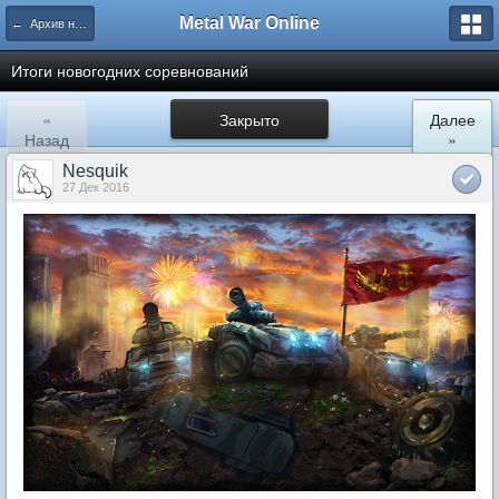
Metal War Online
← Архив новостей
Итоги новогодних соревнований
«
Закрыто
Далее
Назад
»
Nesquik
27 Дек 2016