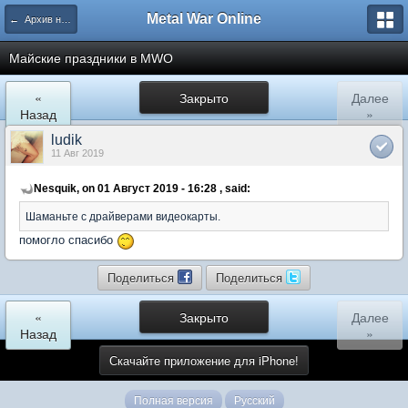
Metal War Online
← Архив новостей
Майские праздники в MWO
«
Закрыто
Далее
Назад
»
ludik
11 Авг 2019
Nesquik, on 01 Август 2019 - 16:28 , said:
Шаманьте с драйверами видеокарты.
помогло спасибо
Поделиться
Поделиться
«
Закрыто
Далее
Назад
»
Скачайте приложение для iPhone!
Полная версия
Русский