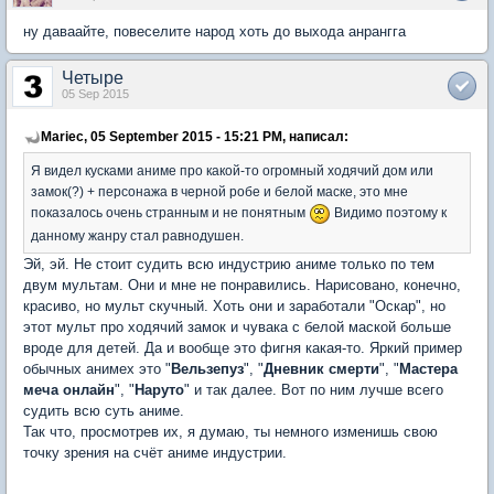
ну даваайте, повеселите народ хоть до выхода анрангга
Четыре
05 Sep 2015
Mariec, 05 September 2015 - 15:21 PM, написал:
Я видел кусками аниме про какой-то огромный ходячий дом или
замок(?) + персонажа в черной робе и белой маске, это мне
показалось очень странным и не понятным
Видимо поэтому к
данному жанру стал равнодушен.
Эй, эй. Не стоит судить всю индустрию аниме только по тем
двум мультам. Они и мне не понравились. Нарисовано, конечно,
красиво, но мульт скучный. Хоть они и заработали "Оскар", но
этот мульт про ходячий замок и чувака с белой маской больше
вроде для детей. Да и вообще это фигня какая-то. Яркий пример
обычных анимех это "
Вельзепуз
", "
Дневник смерти
", "
Мастера
меча онлайн
", "
Наруто
" и так далее. Вот по ним лучше всего
судить всю суть аниме.
Так что, просмотрев их, я думаю, ты немного изменишь свою
точку зрения на счёт аниме индустрии.