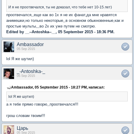
И я не проотвечался, ты не доказал, что тебе нет 10-15 лет)
проотвечался,,еще как во 1х я не их фанат,да мне нравятся
анимешки,но только некоторые,,в основном обыкновенные,как и
простые мульты,,,во 2х их уже путем не смотрю.
Edited by __--Antoshka--__, 05 September 2015 - 18:36 PM.
Ambassador
05 Sep 2015
lol Я же шутил)
_-Antoshka-_
05 Sep 2015
Ambassador, 05 September 2015 - 18:27 PM, написал:
lol Я же шутил)
а я тебе прямо говорю,,проотвечался!!!
грош словам твоим!!!
Царь
05 Sep 2015