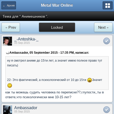
Metal War Online
← Архив
Тема для " Анимешников ".
« Prev
Locked
Next »
_-Antoshka-_
05 Sep 2015
Ambassador, 05 September 2015 - 17:35 PM, написал:
ну я смотрел аниме до 15ти лет, а значит имею полное право тут
писать)
22- Это фактический, а психологический от 10 до 15ти
Значит
как ты можешь судить человека по переписке??,глупости,,ты в
ответе,что психологически мне 10-15 лет?
Ambassador
05 Sep 2015