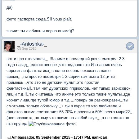
да)
фото паспорта сюда,S'il vous plaît.
значит ты любишь и порно аниме))?
_-Antoshka-_
05 Sep 2015
вот и про отвечался,,,,!!!аниме в последний раз я смотрел 2-3
года назад,,,единственное ,что недавно это Изгнанник очень
серьезная фантастика,,вполне оочень похожа на наше
время,,,,ты просто посмотри 1-2 серии там всего 12,,и ты
поймешь ,,что это не детский мульт,,это простая
фантастика!!,,там нет дуратских пприколов,,нет тцпых зарисовок
лиц и т.д.!!,,ты считаешь,что аниме это только такие мульты,,где
корчат лица,где тупой юмор и т.д.,,,поверь он разнообразен,,,ты
смотришь только оболочку,,,+ ты в курсе то что любителе и
фанатов аниме составляет 65-70% в россии и 60% всего мира??,,
(все возраста,,потому что аниме на любой вкус,,,,а не только вот
эта ерунда:
Ambassador, 05 September 2015 - 17:47 PM, написал: