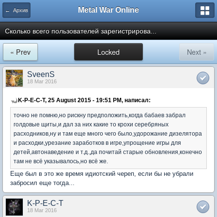
Metal War Online
← Архив
Сколько всего пользователей зарегистрирова...
« Prev
Locked
Next »
SveenS
18 Mar 2016
K-P-E-C-T, 25 August 2015 - 19:51 PM, написал:
точно не помню,но рискну предположить,когда бабаев забрал
голдовые щиты,и дал за них какие то крохи серебряных
расходников,ну и там еще много чего было,удорожание дизелятора
и расходки,урезание заработков в игре,упрощение игры для
детей,автонаведение и т.д.,да почитай старые обновления,конечно
там не всё указывалось,но всё же.
Еще был в это же время идиотский череп, если бы не убрали
забросил еще тогда...
K-P-E-C-T
18 Mar 2016