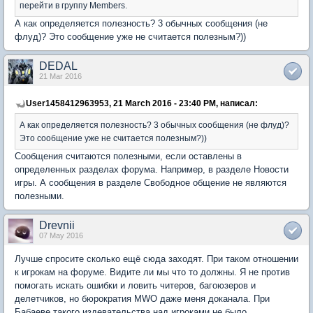
перейти в группу Members.
А как определяется полезность? 3 обычных сообщения (не
флуд)? Это сообщение уже не считается полезным?))
DEDAL
21 Mar 2016
User1458412963953, 21 March 2016 - 23:40 PM, написал:
А как определяется полезность? 3 обычных сообщения (не флуд)?
Это сообщение уже не считается полезным?))
Сообщения считаются полезными, если оставлены в
определенных разделах форума. Например, в разделе Новости
игры. А сообщения в разделе Свободное общение не являются
полезными.
Drevnii
07 May 2016
Лучше спросите сколько ещё сюда заходят. При таком отношении
к игрокам на форуме. Видите ли мы что то должны. Я не против
помогать искать ошибки и ловить читеров, багоюзеров и
делетчиков, но бюрократия MWO даже меня доканала. При
Бабаеве такого издевательства над игроками не было.