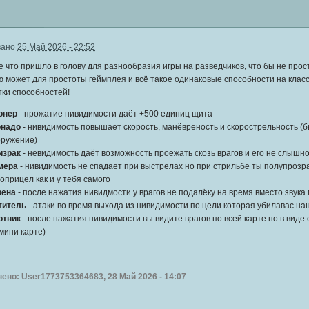
вано
25 Май 2026 - 22:52
 что пришло в голову для разнообразия игры на разведчиков, что бы не про
 может для простоты геймплея и всё такое одинаковые способности на класс
ки способностей!
онер
- прожатие нивидимости даёт +500 единиц щита
рнадо
- нивидимость повышает скорость, манёвреность и скорострельность (
оружение)
израк
- невидимость даёт возможность проежать скозь врагов и его не слышн
мера
- нивидимость не спадает при выстрелах но при стрильбе ты полупрозра
оприцел как и у тебя самого
рена
- после нажатия нивидмости у врагов не подалёку на время вместо звука 
титель
- атаки во время выхода из нивидимости по цели которая убилавас н
отник
- после нажатия нивидимости вы видите врагов по всей карте но в виде
мини карте)
ено: User1773753364683, 28 Май 2026 - 14:07