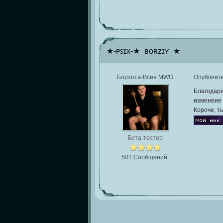
★-ᴘꜱɪx-★_ʙᴏʀᴢɪʏ_★
Борзота-Всея MWO
Опублико
Благодари
изменеие 
Короче, т
Бета-тестер
501 Сообщений: