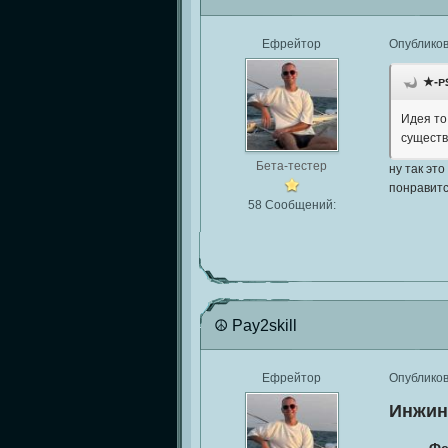
Ефрейтор
Опублико
★-ᴘꜱ
Идея то
существ
Бета-тестер
ну так это
понравитс
58 Сообщений:
☮ Pay2skill
Ефрейтор
Опублико
Инжи