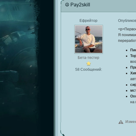
☮ Pay2skill
Ефрейтор
Опублико
<p>Первое
Я понимаю
переработ
Пи
То
Бета-тестер
во
Пр
58 Сообщений:
Хи
авт
си
мс
Ох
на 
Измен