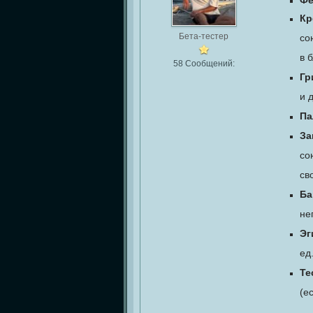
Фе
Кр
Бета-тестер
со
в 
58 Сообщений:
Гр
и 
Па
За
со
св
Ба
не
Эг
ед
Те
(е