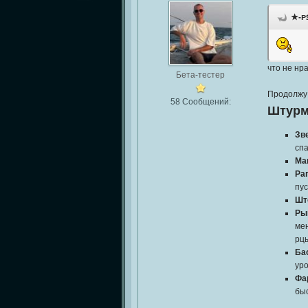
★-ᴘꜱ
что не нр
Бета-тестер
Продолжу
58 Сообщений:
Штурм
Зв
спа
Ма
Ра
пус
Шт
Ры
мен
рц
Ба
ур
Фа
бы