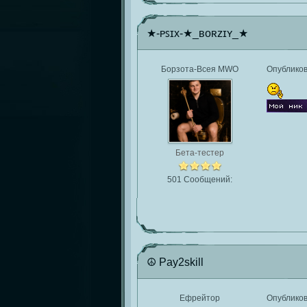
★-ᴘꜱɪx-★_ʙᴏʀᴢɪʏ_★
Борзота-Всея MWO
Опублико
Бета-тестер
501 Сообщений:
☮ Pay2skill
Ефрейтор
Опублико