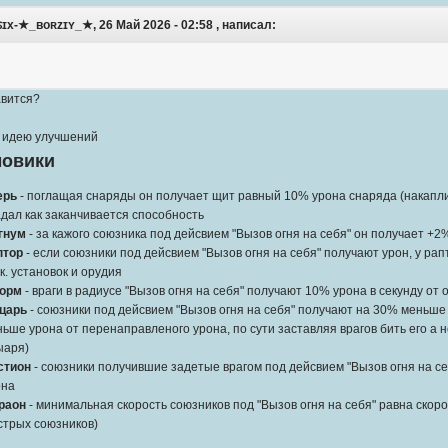
ɪx-★_ʙᴏʀᴢɪʏ_★, 26 Май 2026 - 02:58 , написал:
авится?
 идею улучшений
овики
ерь
- поглащая снаряды он получает щит равный 10% урона снаряда (накапли
дал как заканчивается способность
гнум
- за кажого союзника под дейсвием "Вызов огня на себя" он получает +
птор
- если союзники под дейсвием "Вызов огня на себя" получают урон, у ра
к. установок и орудия
орм
- враги в радиусе "Вызов огня на себя" получают 10% урона в секунду от
царь
- союзники под дейсвием "Вызов огня на себя" получают на 30% меньше
ьше урона от перенаправленого урона, по сути заставляя врагов бить его а н
ыаря)
стион
- союзники получившие задетые врагом под дейсвием "Вызов огня на с
она
раон
- минимальная скорость союзников под "Вызов огня на себя" равна скор
стрых союзников)