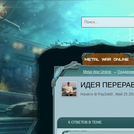
METAL WAR ONLINE
Metal War Online
→
Поддерж
ИДЕЯ ПЕРЕРА
Начато
☮ Pay2skill
,
Май 25 20
6 ОТВЕТОВ В ТЕМЕ