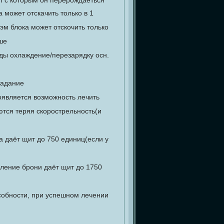
п с которым он перерождаеться
 может отскачить только в 1
эм блока может отскочить только
ше
нды охлаждение/перезарядку осн.
падание
оявляется возможность лечить
тся теряя скорострельность(и
а даёт щит до 750 единиц(если у
вление брони даёт щит до 1750
особности, при успешном лечении