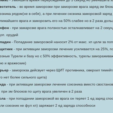
никс
- Уменшить время перерождения до 5 секунд но уменьшить х
еститель
- во время заморозки при заморозке врага заряд эм блока
юзника рядом(не в себя), а при лечении сюзника заморозкой заряд 
ближайшего врага и заморозить его на 50% слабее но в 2 раза доль
ифон
- при замарозке врага ползностью осталнавливает на 2 секу
доп. орудий
ладин
- Попадание заморозкой наносит 2% от макс. хп цели за по
щитник
- при активации заморозки лечение усиливается на 25%, п
юзные Турели и базу но с 50% эффективность, турелы замораживаю
ою и вражеские)
рьер
- заморокза дейсвует через ЩИТ противника, оверхил тимейт
го нет более сильного щита)
ида
- при активации заморозки лечение союзника вместо свостано
. при эм блооков по щиту врага увеличен в 2 раза
сла
- при попадании заморозкой во врага он теряет 1 ед заряд сп
сли союзник не фул хп) заряжает 2 ед заряда способноси