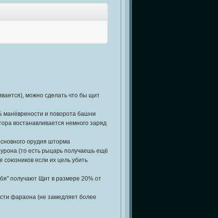
вается), можно сделать что бы щит
2% манёврености и поворота башни
птора востанавливается немного заряд
 основного орудия шторма
 урона (то есть рыцарь получаешь ещё
е союзников если их цель убить
ебя" получают Щит в размере 20% от
ости фараона (не замедляет более