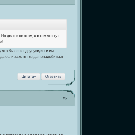
о дело в не этом, а в том что тут
е!
у что бы если вдруг увидят и им
юда если захотят когда понадобиться
Цитата+
Ответить
#6