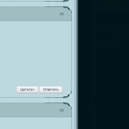
#2
Цитата+
Ответить
#3