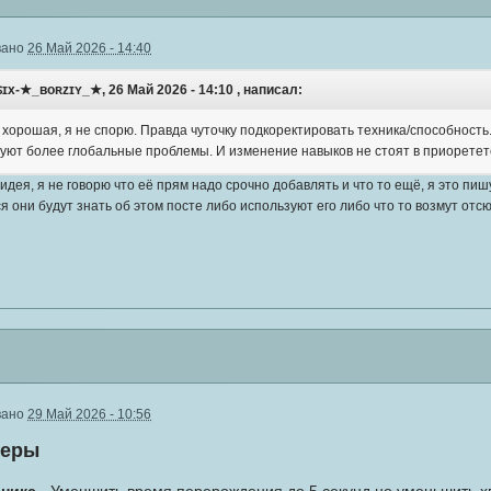
вано
26 Май 2026 - 14:40
ɪx-★_ʙᴏʀᴢɪʏ_★, 26 Май 2026 - 14:10 , написал:
 хорошая, я не спорю. Правда чуточку подкоректировать техника/способность. Н
уют более глобальные проблемы. И изменение навыков не стоят в приоретет
 идея, я не говорю что её прям надо срочно добавлять и что то ещё, я это пиш
я они будут знать об этом посте либо используют его либо что то возмут отс
вано
29 Май 2026 - 10:56
неры