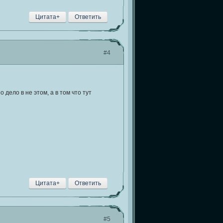
Цитата+
Ответить
#4
дело в не этом, а в том что тут
Цитата+
Ответить
#5