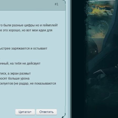
#1
сто были разные цифры но и геймплей!
е это хорошо, но вот мои идеи для
быстрее заряжаются и остывает
о
чный, на тебя не дейсвует
писк, а экран размыт
аносят больше урона
 силуетов (не радар, не показываются
Цитата+
Ответить