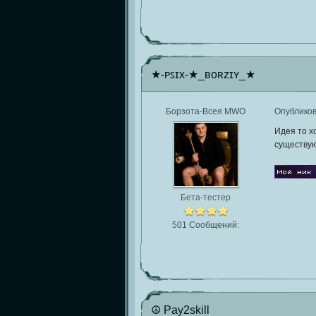
★-ᴘꜱɪx-★_ʙᴏʀᴢɪʏ_★
Борзота-Всея MWO
Опублико
Идея то х
существую
Бета-тестер
501 Сообщений:
☮ Pay2skill