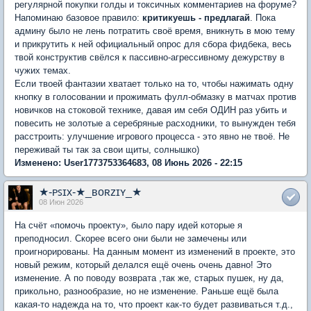
регулярной покупки голды и токсичных комментариев на форуме?
Напоминаю базовое правило:
критикуешь - предлагай
. Пока
админу было не лень потратить своё время, вникнуть в мою тему
и прикрутить к ней официальный опрос для сбора фидбека, весь
твой конструктив свёлся к пассивно-агрессивному дежурству в
чужих темах.
Если твоей фантазии хватает только на то, чтобы нажимать одну
кнопку в голосовании и прожимать фулл-обмазку в матчах против
новичков на стоковой технике, давая им себя ОДИН раз убить и
повесить не золотые а серебряные расходники, то вынужден тебя
расстроить: улучшение игрового процесса - это явно не твоё. Не
переживай ты так за свои щиты, солнышко)
Изменено: User1773753364683, 08 Июнь 2026 - 22:15
★-ᴘꜱɪx-★_ʙᴏʀᴢɪʏ_★
08 Июн 2026
На счёт «помочь проекту», было пару идей которые я
преподносил. Скорее всего они были не замечены или
проигнорированы. На данным момент из изменений в проекте, это
новый режим, который делался ещё очень очень давно! Это
изменение. А по поводу возврата ,так же, старых пушек, ну да,
прикольно, разнообразие, но не изменение. Раньше ещё была
какая-то надежда на то, что проект как-то будет развиваться т.д.,