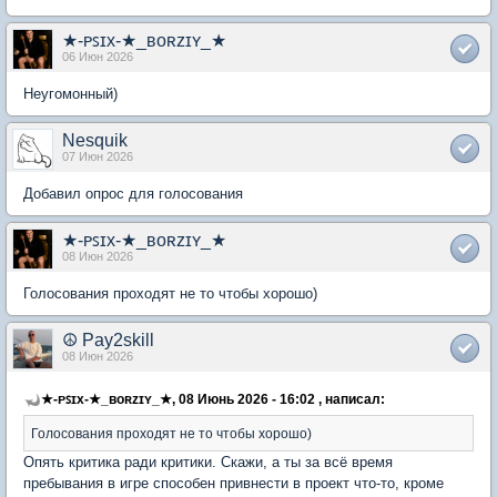
★-ᴘꜱɪx-★_ʙᴏʀᴢɪʏ_★
06 Июн 2026
Неугомонный)
Nesquik
07 Июн 2026
Добавил опрос для голосования
★-ᴘꜱɪx-★_ʙᴏʀᴢɪʏ_★
08 Июн 2026
Голосования проходят не то чтобы хорошо)
☮ Pay2skill
08 Июн 2026
★-ᴘꜱɪx-★_ʙᴏʀᴢɪʏ_★, 08 Июнь 2026 - 16:02 , написал:
Голосования проходят не то чтобы хорошо)
Опять критика ради критики. Скажи, а ты за всё время
пребывания в игре способен привнести в проект что-то, кроме