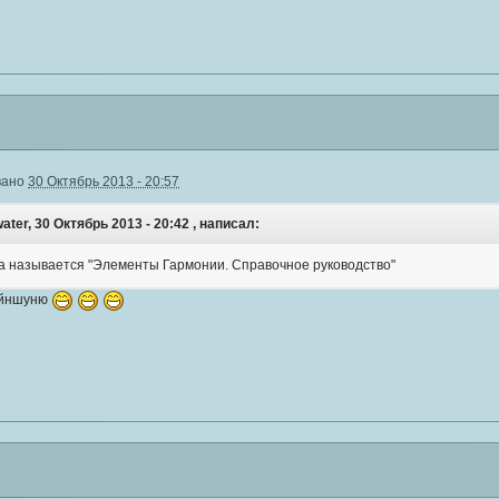
вано
30 Октябрь 2013 - 20:57
ater, 30 Октябрь 2013 - 20:42 , написал:
ига называется "Элементы Гармонии. Справочное руководство"
ейншуню