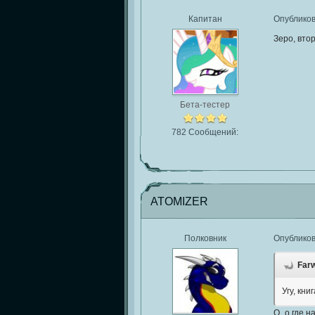
Капитан
Опублико
Зеро, вто
Бета-тестер
782 Сообщений:
ATOMIZER
Полковник
Опублико
Farw
Угу, кн
О_о где н