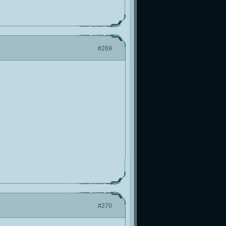
#269
#270