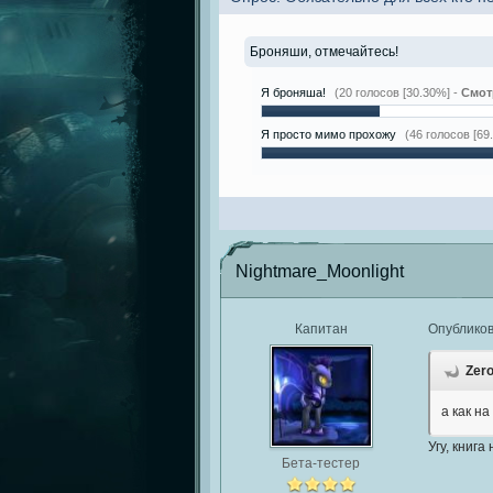
Броняши, отмечайтесь!
Я броняша!
(20 голосов [30.30%] -
Смот
Я просто мимо прохожу
(46 голосов [69
Nightmare_Moonlight
Капитан
Опублико
Zero
а как н
Угу, книг
Бета-тестер