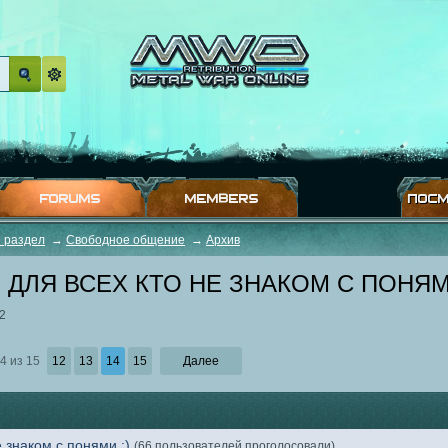
FORUMS
MEMBERS
ПОСМ
 раздел
→
Свободное общение
→
Архив
ДЛЯ ВСЕХ КТО НЕ ЗНАКОМ С ПОНЯМИ
2
4 из 15
12
13
14
15
Далее
е знаком с понями :)
(66 пользователей проголосовали)