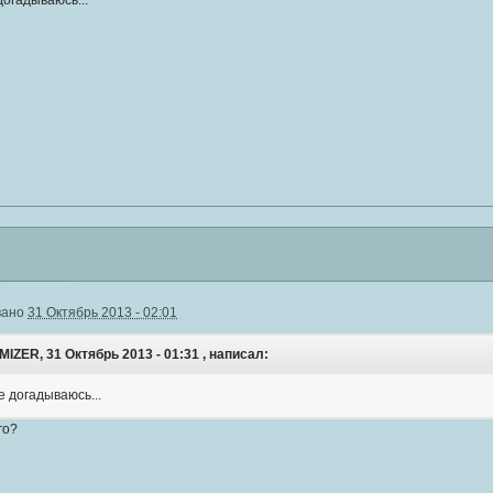
догадываюсь...
вано
31 Октябрь 2013 - 02:01
IZER, 31 Октябрь 2013 - 01:31 , написал:
е догадываюсь...
го?