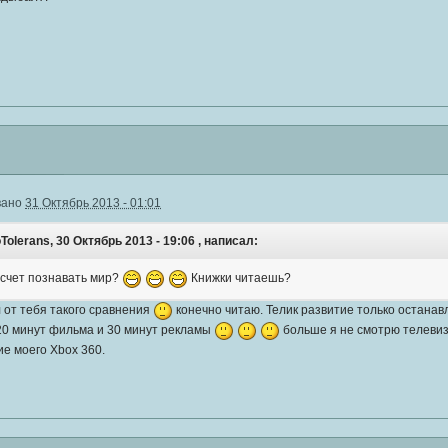
вано
31 Октябрь 2013 - 01:01
Tolerans, 30 Октябрь 2013 - 19:06 , написал:
а счет познавать мир?
Книжки читаешь?
 от тебя такого сравнения
конечно читаю. Телик развитие только останав
20 минут фильма и 30 минут рекламы
больше я не смотрю телевизо
е моего Xbox 360.