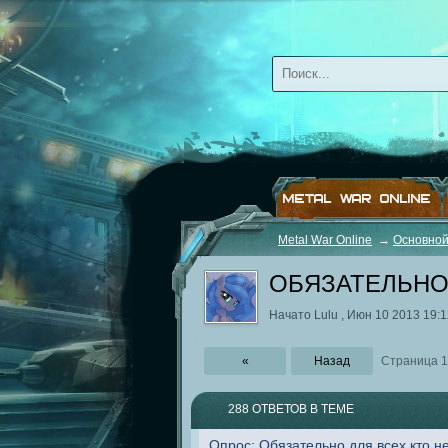
METAL WAR ONLINE
Metal War Online
→
Основной
ОБЯЗАТЕЛЬНО 
Начато
Lulu
,
Июн 10 2013 19:1
«
Назад
Страница 1
288 ОТВЕТОВ В ТЕМЕ
Опрос: Обязательно для всех кто н