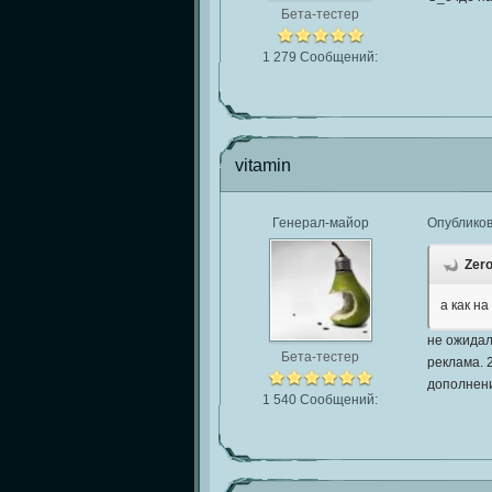
Бета-тестер
1 279 Сообщений:
vitamin
Генерал-майор
Опублико
Zero
а как н
не ожидал
Бета-тестер
реклама. 
дополнени
1 540 Сообщений: