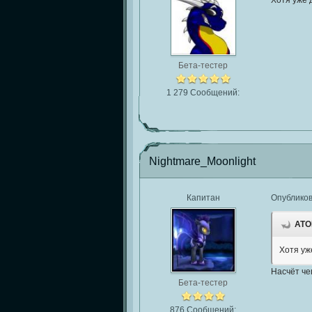
Хотя уже 
Бета-тестер
1 279 Сообщений:
Nightmare_Moonlight
Капитан
Опублико
ATOM
Хотя уж
Насчёт че
Бета-тестер
876 Сообщений: