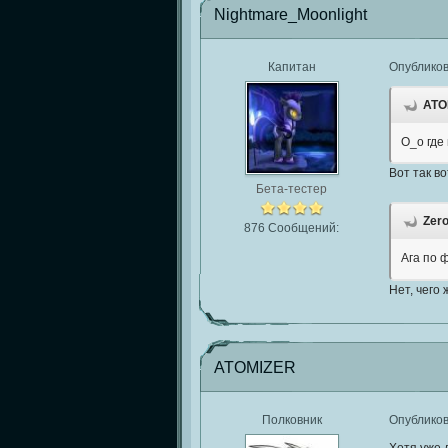
Nightmare_Moonlight
Капитан
Опублико
ATOM
О_о где
Вот так во
Бета-тестер
Zero
876 Сообщений:
Ага по
Нет, чего
ATOMIZER
Полковник
Опублико