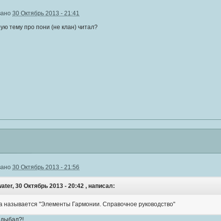
вано
30 Октябрь 2013 - 21:41
рую тему про пони (не клан) читал?
вано
30 Октябрь 2013 - 21:56
ater, 30 Октябрь 2013 - 20:42 , написал:
ига называется "Элементы Гармонии. Справочное руководство"
адыбал?!