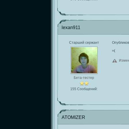
lexan911
Старший сержант
Опублико
=(
Измен
Бета-тестер
155 Сообщений:
ATOMIZER