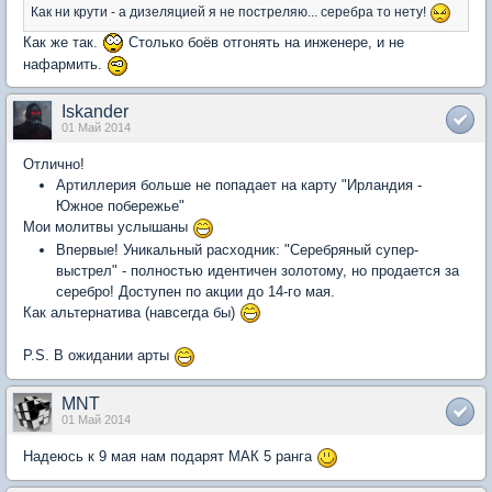
Как ни крути - а дизеляцией я не постреляю... серебра то нету!
Как же так.
Столько боёв отгонять на инженере, и не
нафармить.
Iskander
01 Май 2014
Отлично!
Артиллерия больше не попадает на карту "Ирландия -
Южное побережье"
Мои молитвы услышаны
Впервые! Уникальный расходник: "Серебряный супер-
выстрел" - полностью идентичен золотому, но продается за
серебро! Доступен по акции до 14-го мая.
Как альтернатива (навсегда бы)
P.S. В ожидании арты
MNT
01 Май 2014
Надеюсь к 9 мая нам подарят МАК 5 ранга