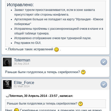
Исправлено:
Захват турели приостанавливается, если в зоне захвата
присутствуют обе стороны конфликта.
Артиллерия больше не попадает на карту "Ирландия - Южное
побережье"
Исправлены проблемы с рассинхронизацией очков в клане и в
общей таблице турнира.
Исправлено отображение очков при турнирной паузе.
Ряд правок по GUI.
+.Побольше таких исправлений
.
Toterman
30 Апр 2014
Раньше были голдоплюи,а теперь сереброплюи?
Elite_Force
01 Май 2014
Toterman, 30 Апрель 2014 - 23:57 , написал:
Раньше были голдоплюи,а теперь сереброплюи?
Неет.
Серебряные голдоплюи, в принципе это уже не важно.