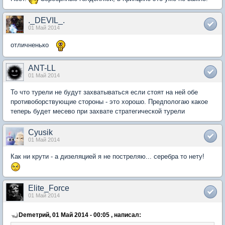
._DEVIL_.
01 Май 2014
отличненько
ANT-LL
01 Май 2014
То что турели не будут захватываться если стоят на ней обе
противоборствующие стороны - это хорошо. Предпологаю какое
теперь будет месево при захвате стратегической турели
Cyusik
01 Май 2014
Как ни крути - а дизеляцией я не постреляю... серебра то нету!
Elite_Force
01 Май 2014
Demeтрий, 01 Май 2014 - 00:05 , написал: