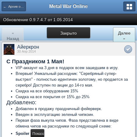
Metal War Online
← Архив обновлений
Обновление 0.9.7.4.7 от 1.05.2014
«
Закрыто
Далее
Назад
»
Айеркрон
30 Апр 2014
С Праздником 1 Мая!
VIP-аккаунт на 3 дня в подарок всем зашедшим в игру.
Впервые! Уникальный расходник: "Серебряный супер-
выстрел" - полностью идентичен золотому, но продается за
серебро! Доступен по акции до 14-го мая.
Скидка на все оборудование 15%
Скидка на все покрытия от 15% до 25%
Добавлено:
Добавлен в продажу праздничный фейерверк.
Введен в эксплуатацию зеленый чипкоин.
Первая фаза выкупа чипов. Фаза представлена в виде
обмена чипов на расходники по следующей схеме:
Spoiler