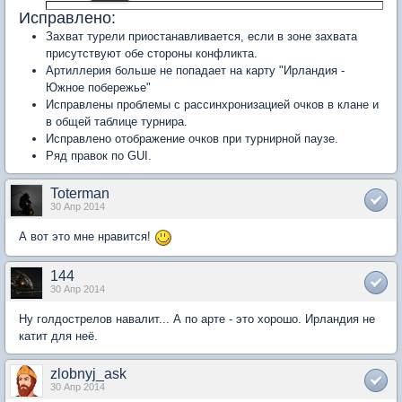
Исправлено:
Захват турели приостанавливается, если в зоне захвата
присутствуют обе стороны конфликта.
Артиллерия больше не попадает на карту "Ирландия -
Южное побережье"
Исправлены проблемы с рассинхронизацией очков в клане и
в общей таблице турнира.
Исправлено отображение очков при турнирной паузе.
Ряд правок по GUI.
Toterman
30 Апр 2014
А вот это мне нравится!
144
30 Апр 2014
Ну голдострелов навалит... А по арте - это хорошо. Ирландия не
катит для неё.
zlobnyj_ask
30 Апр 2014