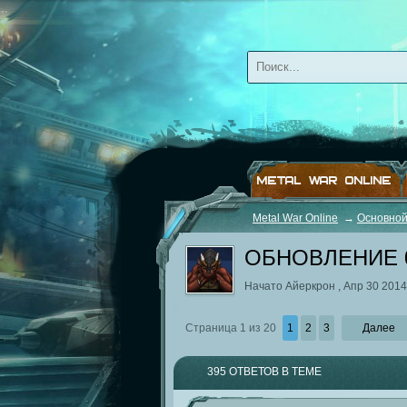
METAL WAR ONLINE
Metal War Online
→
Основной
ОБНОВЛЕНИЕ 0.
Начато
Айеркрон
,
Апр 30 2014
Страница 1 из 20
1
2
3
Далее
395 ОТВЕТОВ В ТЕМЕ