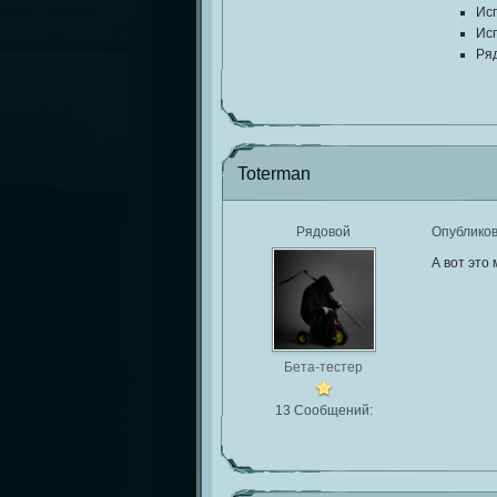
Исп
Ис
Ряд
Toterman
Рядовой
Опублико
А вот это
Бета-тестер
13 Сообщений: