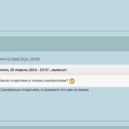
вано
01 Май 2014 - 00:00
rman, 30 Апрель 2014 - 23:57 , написал:
были голдоплюи,а теперь сереброплюи?
Серебряные голдоплюи, в принципе это уже не важно.