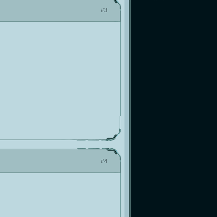
#3
#4