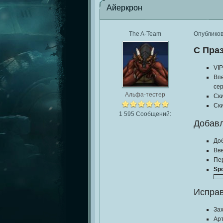
Айеркрон
The A-Team
Опублико
С Пра
VIP
Впе
сер
Альфа-тестер
Ск
Ски
1 595 Сообщений:
Добавл
До
Вве
Пер
Spo
Исправ
Зах
Ар