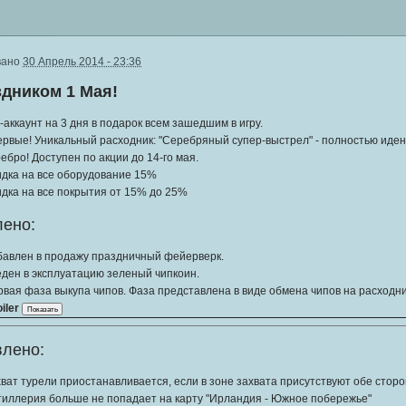
вано
30 Апрель 2014 - 23:36
здником 1 Мая!
-аккаунт на 3 дня в подарок всем зашедшим в игру.
рвые! Уникальный расходник: "Серебряный супер-выстрел" - полностью иден
ебро! Доступен по акции до 14-го мая.
идка на все оборудование 15%
дка на все покрытия от 15% до 25%
ено:
бавлен в продажу праздничный фейерверк.
ден в эксплуатацию зеленый чипкоин.
вая фаза выкупа чипов. Фаза представлена в виде обмена чипов на расходн
iler
лено:
ват турели приостанавливается, если в зоне захвата присутствуют обе стор
тиллерия больше не попадает на карту "Ирландия - Южное побережье"