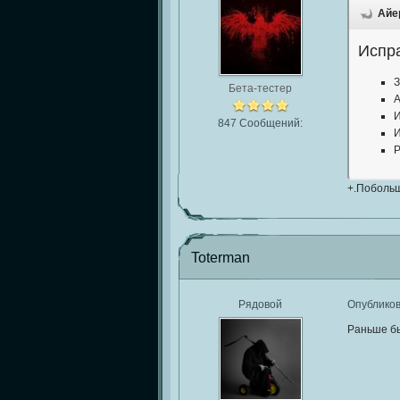
Айер
Испр
З
Бета-тестер
А
И
847 Сообщений:
И
Р
+.Поболь
Toterman
Рядовой
Опублико
Раньше б