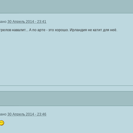
вано
30 Апрель 2014 - 23:41
релов навалит... А по арте - это хорошо. Ирландия не катит для неё.
вано
30 Апрель 2014 - 23:46