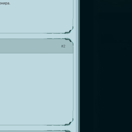
рнира.
#2