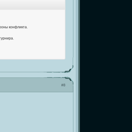
ороны конфликта.
турнира.
#8