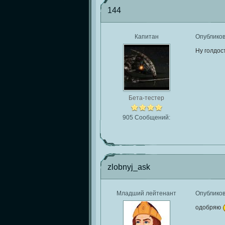
144
Капитан
Опублико
Ну голдост
Бета-тестер
905 Сообщений:
zlobnyj_ask
Младший лейтенант
Опублико
одобряю