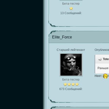
Бета-тестер
13 Сообщений:
Elite_Force
Старший лейтенант
Опублико
Tote
Раньше 
Неет.
Бета-тестер
673 Сообщений: