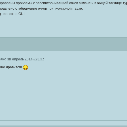
равлены проблемы с рассинхронизацией очков в клане и в общей таблице ту
правлено отображение очков при турнирной паузе.
 правок по GUI.
вано
30 Апрель 2014 - 23:37
 мне нравится!