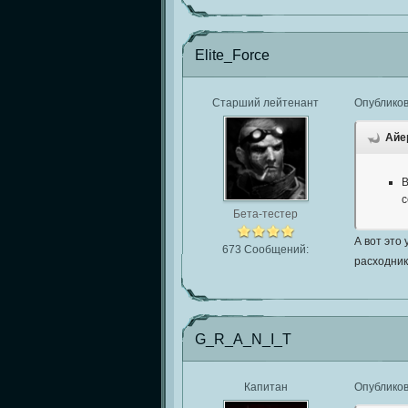
Elite_Force
Старший лейтенант
Опублико
Айер
В
с
Бета-тестер
А вот это
673 Сообщений:
расходник 
G_R_A_N_I_T
Капитан
Опублико