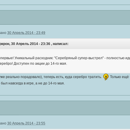
вано
30 Апрель 2014 - 23:49
крон, 30 Апрель 2014 - 23:36 , написал:
первые! Уникальный расходник: "Серебряный супер-выстрел" - полностью ид
еребро! Доступен по акции до 14-го мая.
 уже реально порадовало), теперь есть, куда серебро тратить.
Только ещё 
был навсегда в игре, а не до 14-го мая.
вано
30 Апрель 2014 - 23:55