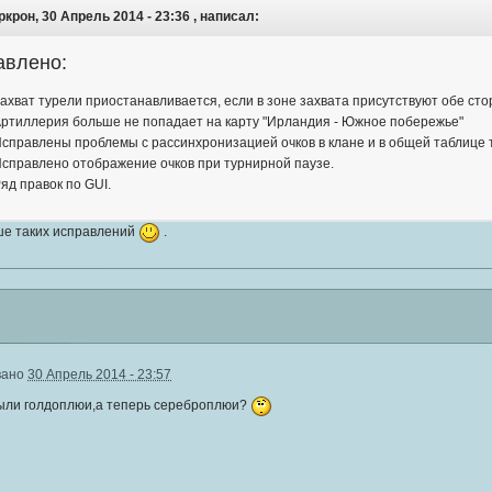
крон, 30 Апрель 2014 - 23:36 , написал:
авлено:
ахват турели приостанавливается, если в зоне захвата присутствуют обе ст
ртиллерия больше не попадает на карту "Ирландия - Южное побережье"
справлены проблемы с рассинхронизацией очков в клане и в общей таблице 
справлено отображение очков при турнирной паузе.
яд правок по GUI.
ше таких исправлений
.
вано
30 Апрель 2014 - 23:57
ыли голдоплюи,а теперь сереброплюи?