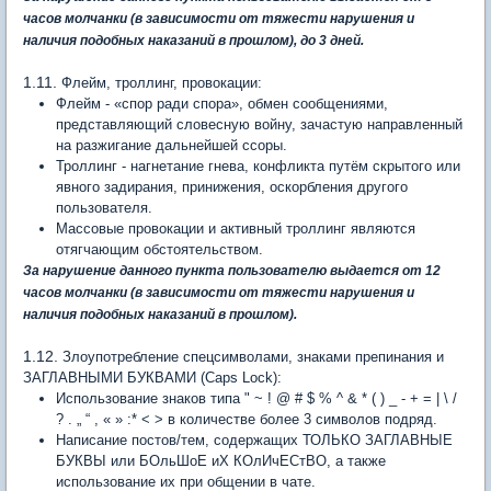
часов молчанки (в зависимости от тяжести нарушения и
наличия подобных наказаний в прошлом), до 3 дней.
1.11.
Флейм, троллинг, провокации:
Флейм - «спор ради спора», обмен сообщениями,
представляющий словесную войну, зачастую направленный
на разжигание дальнейшей ссоры.
Троллинг - нагнетание гнева, конфликта путём скрытого или
явного задирания, принижения, оскорбления другого
пользователя.
Массовые провокации и активный троллинг являются
отягчающим обстоятельством.
За нарушение данного пункта пользователю выдается от 12
часов молчанки (в зависимости от тяжести нарушения и
наличия подобных наказаний в прошлом).
1.12.
Злоупотребление спецсимволами, знаками препинания и
ЗАГЛАВНЫМИ БУКВАМИ (Caps Lock):
Использование знаков типа " ~ ! @ # $ % ^ & * ( ) _ - + = | \ /
? . „ “ , « » :* < > в количестве более 3 символов подряд.
Написание постов/тем, содержащих ТОЛЬКО ЗАГЛАВНЫЕ
БУКВЫ или БОльШоЕ иХ КОлИчЕСтВО, а также
использование их при общении в чате.