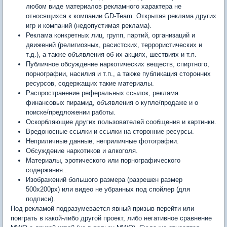
любом виде материалов рекламного характера не
относящихся к компании GD-Team. Открытая реклама других
игр и компаний (недопустимая реклама).
Реклама конкретных лиц, групп, партий, организаций и
движений (религиозных, расистских, террористических и
т.д.), а также объявления об их акциях, шествиях и т.п.
Публичное обсуждение наркотических веществ, спиртного,
порнографии, насилия и т.п., а также публикация сторонних
ресурсов, содержащих такие материалы.
Распространение реферальных ссылок, реклама
финансовых пирамид, объявления о купле/продаже и о
поиске/предложении работы.
Оскорбляющие других пользователей сообщения и картинки.
Вредоносные ссылки и ссылки на сторонние ресурсы.
Неприличные данные, неприличные фотографии.
Обсуждение наркотиков и алкоголя.
Материалы, эротического или порнографического
содержания..
Изображений большого размера (разрешен размер
500х200px) или видео не убранных под спойлер (для
подписи).
Под рекламой подразумевается явный призыв перейти или
поиграть в какой-либо другой проект, либо негативное сравнение