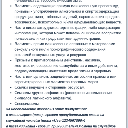
человечества, террористические акты.
Элементы содержащие прямую или косвенную пропаганду,
призывы к употреблению алкогольной и спиртосодержащей
продукции, пива, табачных изделий, наркотических средств,
токсических, психотропных и/или одурманивающих веществ.
Части ников сотрудников администрации, либо содержащие
информацию, которая может повлечь ошибочное восприятие
пользователя как представителя администрации.
Элементы прямо или косвенно связанные с материалами
сексуального и/или порнографического содержания,
рекламой сексуальных услуг и ресурсов.
Призывы к противоправным действиям, насилию,
жестокости, совершению самоубийства и иным действиям,
подразумевающим нанесение вреда жизни и здоровью.
Часть или целиком, защищённых авторским правом и или
зарегистрированных элементов торговых марок.
Ссылки ведущие к сторонним ресурсам.
Символы других алфавитов (разрешено использование
символов латинского алфавита).
Спецсимволы.
За несоблюдение любого из этих подпунктов:
в имени игрока (нике) - грозит принудительная смена на
случайный никнейм
(типа
«User1234567890»)
в названии клана -
грозит принудительная смена на случайное