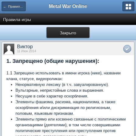
Metal War Online
← Правила и наказания
Правила игры
Закрыто
Виктор
11 Июн 2014
1. Запрещено (общие нарушения):
1.1
Запрещено использовать в имени игрока (нике), названии
клана, статусе, видеороликах:
Ненормативную лексику (в т.ч. завуалированную).
Вульгарные, непристойные слова и выражения.
Несущие в себе характер оскорбления.
Элементы фашизма, расизма, национализма, а также
оскорбления и/или дискриминация по религиозным,
половым, языковым признакам.
Элементы прямо или косвенно связанные с политическими
организациями (деятелями), в том числе совершившими
политические преступления или преступления против