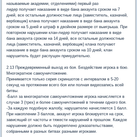
называемые академии, отделениями) первый раз
лидер получает наказание в виде бана аккаунта сроком на 7
дней, все остальные должностные лица (заместитель, казначей,
вербовщик) клана получают наказание в виде бана аккаунта
сроком на 5 дней и штраф в двойном размере от выигрыша. При
повторном нарушении клан-лидер получает наказание в виде
бана аккаунта сроком на 14 дней, все остальные должностные
лица (заместитель, казначей, вербовщик) клана получают
наказание в виде бана аккаунта сроком на 10 дней, клан
нарушитель будет распущен принудительно.
2.13 Преждевременный выход из боя. Бездействие игрока в бою.
Многократное самоуничтожение.
Принимается только серия скриншотов с интервалом в 5-20
секунд на протяжении всего боя или полная видеозапись всей
битвы.
-Балл за многократное самоуничтожение игрока начисляется в
случае 3 (трех) и более самоуничтожений в течении одного боя.
-За каждую подобную жалобу, нарушителю начисляется 1 балл.
При накоплении 3 баллов, аккаунт игрока блокируется на срок,
зависящий от частоты и тяжести нарушений в прошлом. Каждое
нарушение должно быть подкреплено доказательствами,
собранными в разных битвах разными игроками.