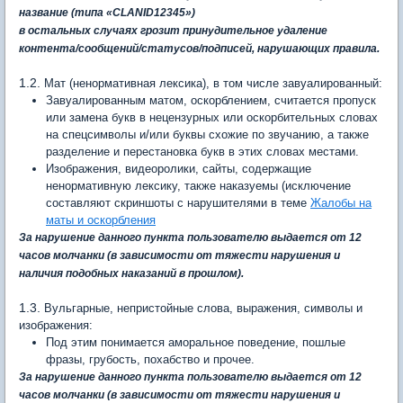
название (типа
«
CLANID12345
»)
в остальных случаях грозит принудительное удаление
контента/сообщений/статусов/подписей, нарушающих правила.
1.2.
Мат (ненормативная лексика), в том числе завуалированный:
Завуалированным матом, оскорблением, считается пропуск
или замена букв в нецензурных или оскорбительных словах
на спецсимволы и/или буквы схожие по звучанию, а также
разделение и перестановка букв в этих словах местами.
Изображения, видеоролики, сайты, содержащие
ненормативную лексику, также наказуемы (исключение
составляют скриншоты с нарушителями в теме
Жалобы на
маты и оскорбления
За нарушение данного пункта пользователю выдается от 12
часов молчанки (в зависимости от тяжести нарушения и
наличия подобных наказаний в прошлом).
1.3.
Вульгарные, непристойные слова, выражения, символы и
изображения:
Под этим понимается аморальное поведение, пошлые
фразы, грубость, похабство и прочее.
За нарушение данного пункта пользователю выдается от 12
часов молчанки (в зависимости от тяжести нарушения и