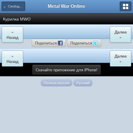
Metal War Online
← Свободное общение
Курилка MWO
«
Далее
Назад
»
Поделиться
Поделиться
«
Далее
Назад
»
Скачайте приложение для iPhone!
Полная версия
Русский