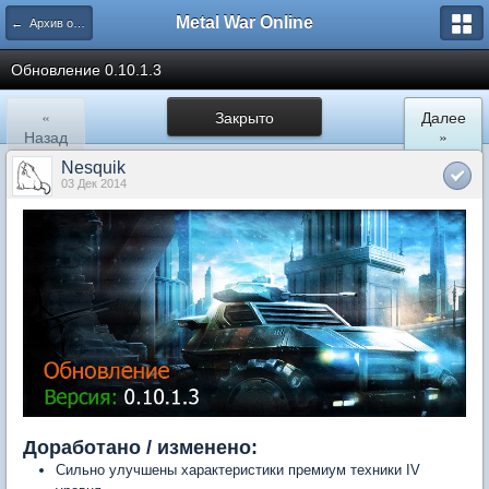
Metal War Online
← Архив обновлений
Обновление 0.10.1.3
«
Закрыто
Далее
Назад
»
Nesquik
03 Дек 2014
Доработано / изменено:
Сильно улучшены характеристики премиум техники IV