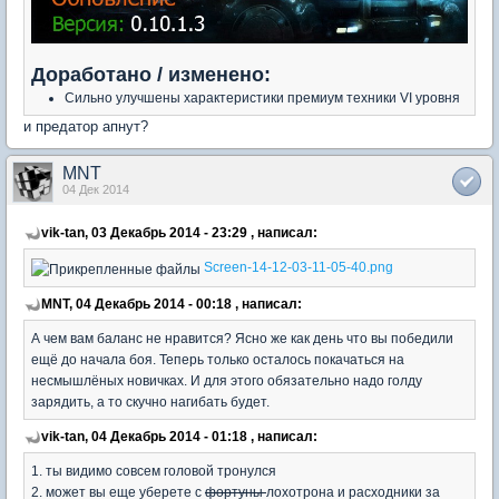
Доработано / изменено:
Сильно улучшены характеристики премиум техники VI уровня
и предатор апнут?
MNT
04 Дек 2014
vik-tan, 03 Декабрь 2014 - 23:29 , написал:
Screen-14-12-03-11-05-40.png
MNT, 04 Декабрь 2014 - 00:18 , написал:
А чем вам баланс не нравится? Ясно же как день что вы победили
ещё до начала боя. Теперь только осталось покачаться на
несмышлёных новичках. И для этого обязательно надо голду
зарядить, а то скучно нагибать будет.
vik-tan, 04 Декабрь 2014 - 01:18 , написал:
1. ты видимо совсем головой тронулся
2. может вы еще уберете с
фортуны
лохотрона и расходники за