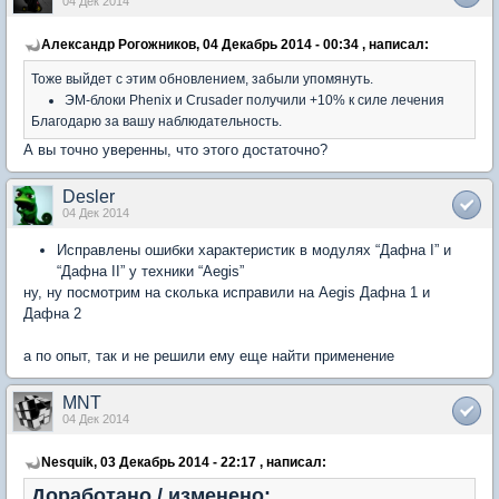
04 Дек 2014
Александр Рогожников, 04 Декабрь 2014 - 00:34 , написал:
Тоже выйдет с этим обновлением, забыли упомянуть.
ЭМ-блоки Phenix и Crusader получили +10% к силе лечения
Благодарю за вашу наблюдательность.
А вы точно уверенны, что этого достаточно?
Desler
04 Дек 2014
Исправлены ошибки характеристик в модулях “Дафна I” и
“Дафна II” у техники “Aegis”
ну, ну посмотрим на сколька исправили на Aegis Дафна 1 и
Дафна 2
а по опыт, так и не решили ему еще найти применение
MNT
04 Дек 2014
Nesquik, 03 Декабрь 2014 - 22:17 , написал:
Доработано / изменено: