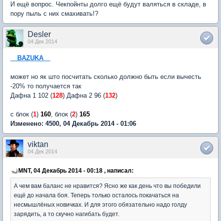
И ещё вопрос. Чекпойнты долго ещё будут валяться в складе, в
пору пыль с них смахивать!?
Desler
04 Дек 2014
__BAZUKA__
может но як што посчитать сколько должно быть если вычесть
-20% то получается так
Дафна 1 102 (
128
) Дафна 2 96 (
132
)
с блок (
1
)
160
, блок (
2
)
165
Изменено: 4500, 04 Декабрь 2014 - 01:06
viktan
04 Дек 2014
MNT, 04 Декабрь 2014 - 00:18 , написал:
А чем вам баланс не нравится? Ясно же как день что вы победили
ещё до начала боя. Теперь только осталось покачаться на
несмышлёных новичках. И для этого обязательно надо голду
зарядить, а то скучно нагибать будет.