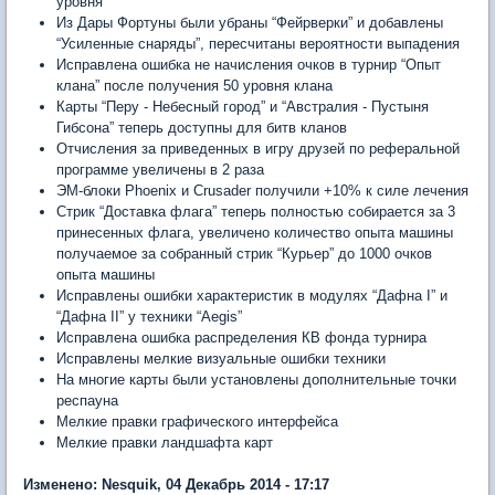
уровня
Из Дары Фортуны были убраны “Фейрверки” и добавлены
“Усиленные снаряды”, пересчитаны вероятности выпадения
Исправлена ошибка не начисления очков в турнир “Опыт
клана” после получения 50 уровня клана
Карты “Перу - Небесный город” и “Австралия - Пустыня
Гибсона” теперь доступны для битв кланов
Отчисления за приведенных в игру друзей по реферальной
программе увеличены в 2 раза
ЭМ-блоки Phoenix и Crusader получили +10% к силе лечения
Стрик “Доставка флага” теперь полностью собирается за 3
принесенных флага, увеличено количество опыта машины
получаемое за собранный стрик “Курьер” до 1000 очков
опыта машины
Исправлены ошибки характеристик в модулях “Дафна I” и
“Дафна II” у техники “Aegis”
Исправлена ошибка распределения КВ фонда турнира
Исправлены мелкие визуальные ошибки техники
На многие карты были установлены дополнительные точки
респауна
Мелкие правки графического интерфейса
Мелкие правки ландшафта карт
Изменено: Nesquik, 04 Декабрь 2014 - 17:17