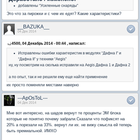
добавлены “Усиленные снаряды”
Это что за пирожки и с чем их едят? Какие характеристики?
__BAZUKA__
04 Дек 2014
4500, 04 Декабрь 2014 - 00:44 , написал:
Исправлены ошибки характеристик в модулях “Дафна I” и
“Дафна II” у техники “Aegis”
ну, ну посмотрим на сколька исправили на Aegis Дафна 1 и Дафна 2
а по опыт, так и не решили ему еще найти применение
их просто поменяли местами наверно
---ApOsToL---
04 Дек 2014
Мне вот интересно, на шадов вернут те проценты ЭМ блока
которые не понятно почему забрали.Сказали что пофиксят на
20% а порезали на 33%. вернут ли их. не вижу смысла ей теперь
быть премиальной. ИМХО