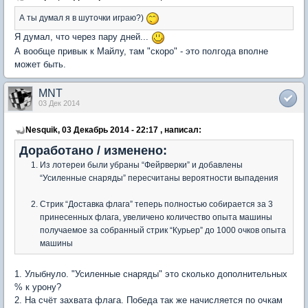
А ты думал я в шуточки играю?)
Я думал, что через пару дней...
А вообще привык к Майлу, там "скоро" - это полгода вполне
может быть.
MNT
03 Дек 2014
Nesquik, 03 Декабрь 2014 - 22:17 , написал:
Доработано / изменено:
Из лотереи были убраны “Фейрверки” и добавлены
“Усиленные снаряды” пересчитаны вероятности выпадения
Стрик “Доставка флага” теперь полностью собирается за 3
принесенных флага, увеличено количество опыта машины
получаемое за собранный стрик “Курьер” до 1000 очков опыта
машины
1. Улыбнуло. "Усиленные снаряды" это сколько дополнительных
% к урону?
2. На счёт захвата флага. Победа так же начисляется по очкам