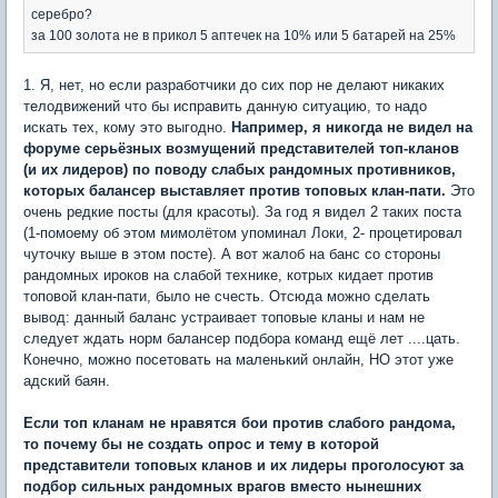
серебро?
за 100 золота не в прикол 5 аптечек на 10% или 5 батарей на 25%
1. Я, нет, но если разработчики до сих пор не делают никаких
телодвижений что бы исправить данную ситуацию, то надо
искать тех, кому это выгодно.
Например, я никогда не видел на
форуме серьёзных возмущений представителей топ-кланов
(и их лидеров) по поводу слабых рандомных противников,
которых балансер выставляет против топовых клан-пати.
Это
очень редкие посты (для красоты). За год я видел 2 таких поста
(1-помоему об этом мимолётом упоминал Локи, 2- процетировал
чуточку выше в этом посте). А вот жалоб на банс со стороны
рандомных ироков на слабой технике, котрых кидает против
топовой клан-пати, было не счесть. Отсюда можно сделать
вывод: данный баланс устраивает топовые кланы и нам не
следует ждать норм балансер подбора команд ещё лет ....цать.
Конечно, можно посетовать на маленький онлайн, НО этот уже
адский баян.
Если топ кланам не нравятся бои против слабого рандома,
то почему бы не создать опрос и тему в которой
представители топовых кланов и их лидеры проголосуют за
подбор сильных рандомных врагов вместо нынешних