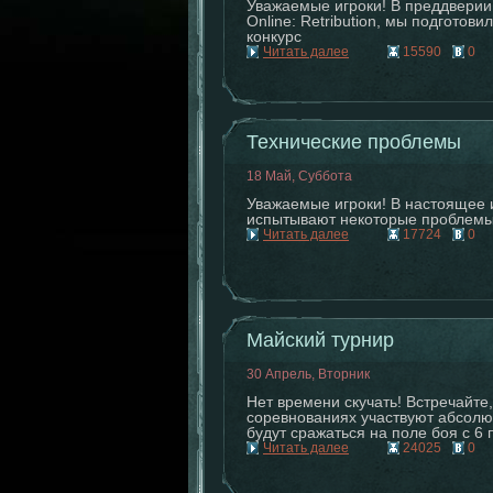
Уважаемые игроки! В преддверии
Online: Retribution, мы подготов
конкурс
Читать далее
15590
0
Технические проблемы
18 Май, Суббота
Уважаемые игроки! В настоящее 
испытывают некоторые проблемы 
Читать далее
17724
0
Майский турнир
30 Апрель, Вторник
Нет времени скучать! Встречайте
соревнованиях участвуют абсолют
будут сражаться на поле боя с 6 
Читать далее
24025
0