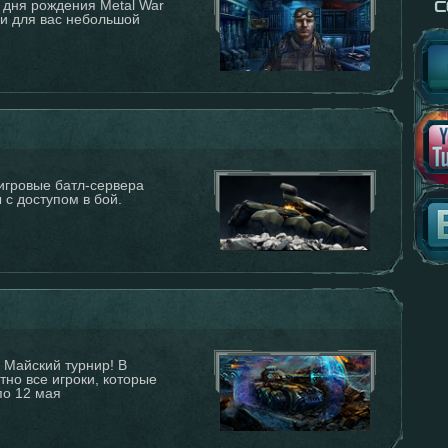
 дня рождения Metal War
или для вас небольшой
игровые батл-сервера
с доступом в бой.
, Майский турнир! В
но все игроки, которые
по 12 мая