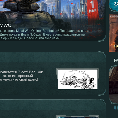
З
авления клиента
лняется 7 лет! Вас, как
а также интересный
е упустите свой шанс!