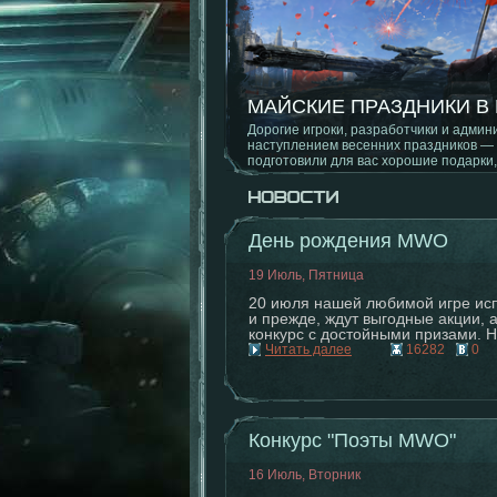
ОБНОВЛЕНИЕ 1.1.8.0
Новый режим, баланс на картах, испр
День рождения MWO
19 Июль, Пятница
20 июля нашей любимой игре испо
и прежде, ждут выгодные акции, 
конкурс с достойными призами. Н
Читать далее
16282
0
Конкурс "Поэты MWO"
16 Июль, Вторник