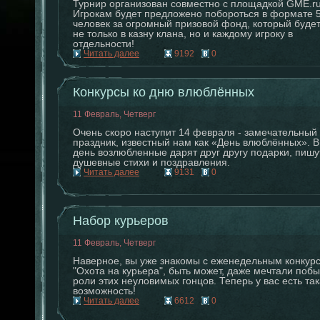
Турнир организован совместно с площадкой GME.ru
Игрокам будет предложено побороться в формате 5
человек за огромный призовой фонд, который буде
не только в казну клана, но и каждому игроку в
отдельности!
Читать далее
9192
0
Конкурсы ко дню влюблённых
11 Февраль, Четверг
Очень скоро наступит 14 февраля - замечательный
праздник, известный нам как «День влюблённых». В
день возлюбленные дарят друг другу подарки, пишу
душевные стихи и поздравления.
Читать далее
9131
0
Набор курьеров
11 Февраль, Четверг
Наверное, вы уже знакомы с еженедельным конкур
"Охота на курьера", быть может, даже мечтали побы
роли этих неуловимых гонцов. Теперь у вас есть та
возможность!
Читать далее
6612
0