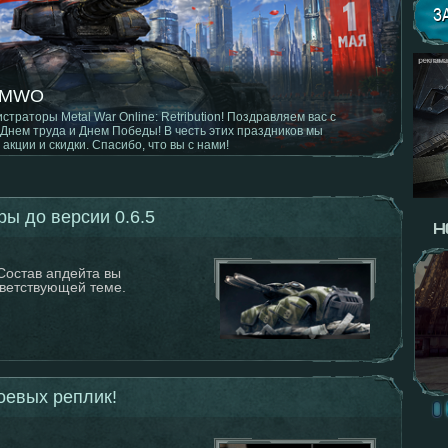
З
 MWO
страторы Metal War Online: Retribution! Поздравляем вас с
авления клиента
Днем труда и Днем Победы! В честь этих праздников мы
акции и скидки. Спасибо, что вы с нами!
ы до версии 0.6.5
 Состав апдейта вы
тветствующей теме.
оевых реплик!