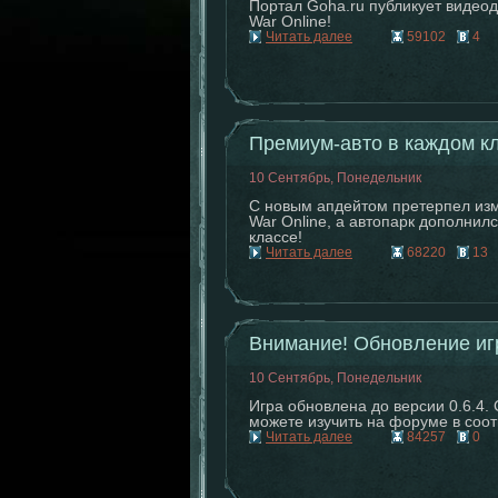
Портал Goha.ru публикует видеод
War Online!
Читать далее
59102
4
Премиум-авто в каждом к
10 Сентябрь, Понедельник
С новым апдейтом претерпел из
War Online, а автопарк дополнил
классе!
Читать далее
68220
13
Внимание! Обновление игр
10 Сентябрь, Понедельник
Игра обновлена до версии 0.6.4.
можете изучить на форуме в соо
Читать далее
84257
0