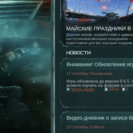
МАЙСКИЕ ПРАЗДНИКИ В
ОБНОВЛЕНИЕ 1.1.8.0
Дорогие игроки, разработчики и админи
Новый режим, баланс на картах, испр
наступлением весенних праздников — 
подготовили для вас хорошие подарки, 
Внимание! Обновление игр
17 Сентябрь, Понедельник
Игра обновлена до версии 0.6.5.
можете изучить на форуме в соо
Читать далее
39433
0
Видео-дневник о записи б
15 Сентябрь, Суббота