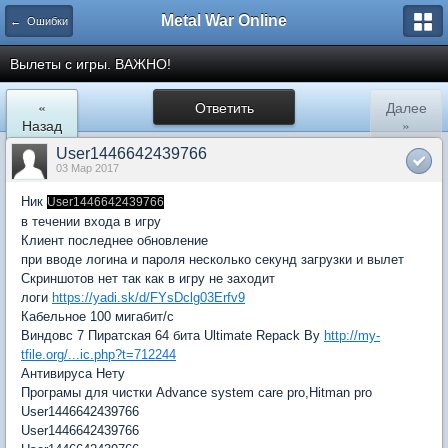
Metal War Online
← Ошибки
Вылеты с игры. ВАЖНО!
«
Ответить
Далее
Назад
»
User1446642439766
03 Мар 2017
Ник
User1446642439766
в течении входа в игру
Клиент последнее обновление
при вводе логина и пароля несколько секунд загрузки и вылет
Скриншотов нет так как в игру не заходит
логи
https://yadi.sk/d/FYsDclg03Erfv9
Кабельное 100 мигабит/c
Виндовс 7 Пиратская 64 бита Ultimate Repack By
http://my-
tfile.org/...ic.php?t=712244
Антивируса Нету
Програмы для чистки Advance system care pro,Hitman pro
User1446642439766
User1446642439766