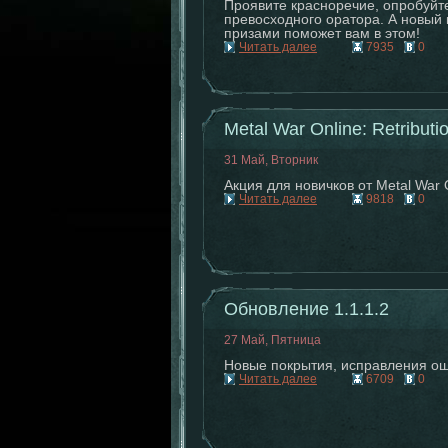
Проявите красноречие, опробуйте
превосходного оратора. А новый 
призами поможет вам в этом!
Читать далее
7935
0
Metal War Online: Retributi
31 Май, Вторник
Акция для новичков от Metal War O
Читать далее
9818
0
Обновление 1.1.1.2
27 Май, Пятница
Новые покрытия, исправления о
Читать далее
6709
0