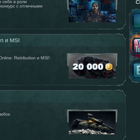
 себя в роли
конкурс с отличными
on и MSI
nline: Retribution и MSI!
шибок