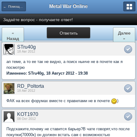
Metal War Online
← Помощь по игре
Задаёте вопрос - получаете ответ!
«
Ответить
Далее
Назад
»
STru40g
18 Авг 2012
ап теме, а то ее так не видно, а поиск нынче не в почете как я
посмотрю
Изменено: STru40g, 18 Август 2012 - 19:38
RD_Poltorta
18 Авг 2012
ФАК на всех форумах вместе с правилами не в почете
)
KOT1970
08 Окт 2012
Подскажите,почему не ставится барьер?В чате говорят,что после
покупки(70000к) он должен встать сам с возможностью