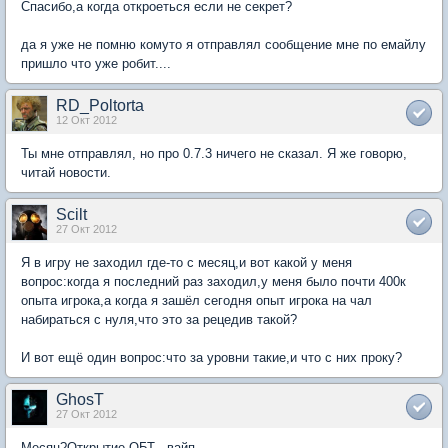
Спасибо,а когда откроеться если не секрет?
да я уже не помню комуто я отправлял сообщение мне по емайлу
пришло что уже робит....
RD_Poltorta
12 Окт 2012
Ты мне отправлял, но про 0.7.3 ничего не сказал. Я же говорю,
читай новости.
Scilt
27 Окт 2012
Я в игру не заходил где-то с месяц,и вот какой у меня
вопрос:когда я последний раз заходил,у меня было почти 400к
опыта игрока,а когда я зашёл сегодня опыт игрока на чал
набираться с нуля,что это за рецедив такой?
И вот ещё один вопрос:что за уровни такие,и что с них проку?
GhosT
27 Окт 2012
Месяц?Открытие ОБТ - вайп.